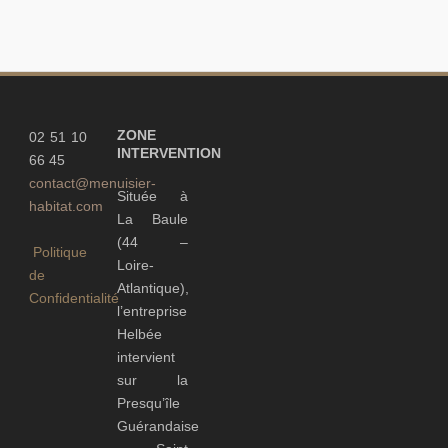
ZONE
02 51 10
INTERVENTION
66 45
contact@menuisier-
Située à
habitat.com
La Baule
(44 –
Politique
Loire-
de
Atlantique),
Confidentialité
l’entreprise
Helbée
intervient
sur la
Presqu’île
Guérandaise