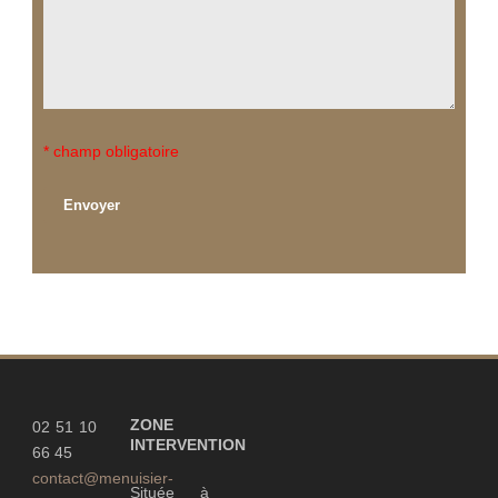
*
champ obligatoire
ZONE
02 51 10
INTERVENTION
66 45
contact@menuisier-
Située à