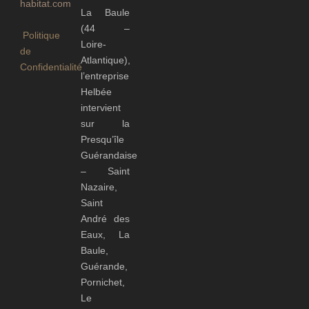
habitat.com
La Baule
(44 –
Politique
Loire-
de
Atlantique),
Confidentialité
l’entreprise
Helbée
intervient
sur la
Presqu’île
Guérandaise
– Saint
Nazaire,
Saint
André des
Eaux, La
Baule,
Guérande,
Pornichet,
Le