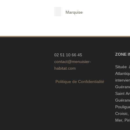
Marquise
ZONE 
02 51 10 66 45
contact@menuisier-
Située 
habitat.com
Atlanti
interv
Politique de Confidentialité
Guéran
Saint A
Guéra
Pouli
Croisic
Mer, Pi