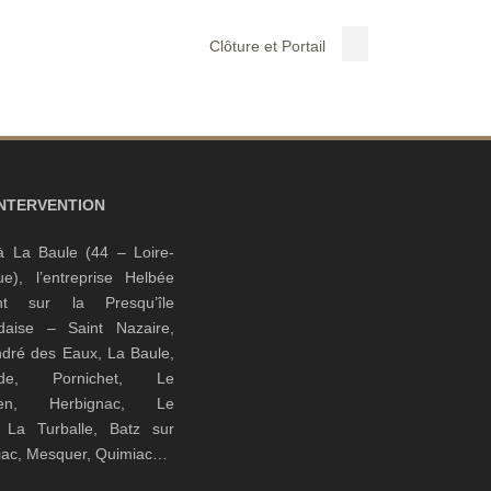
Clôture et Portail
INTERVENTION
à La Baule (44 – Loire-
que), l’entreprise Helbée
ient sur la Presqu’île
daise – Saint Nazaire,
ndré des Eaux, La Baule,
nde, Pornichet, Le
guen, Herbignac, Le
, La Turballe, Batz sur
riac, Mesquer, Quimiac…