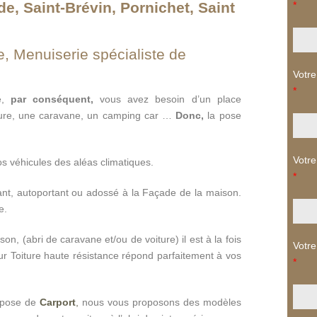
e, Saint-Brévin, Pornichet, Saint
*
, Menuiserie spécialiste de
Votre
*
e,
par conséquent,
vous avez besoin d’un place
iture, une caravane, un camping car …
Donc,
la pose
Votre
os véhicules des aléas climatiques.
*
ant, autoportant ou adossé à la Façade de la maison.
e.
son, (abri de caravane et/ou de voiture) il est à la fois
Votre
ur Toiture haute résistance répond parfaitement à vos
*
t pose de
Carport
,
nous vous proposons des modèles