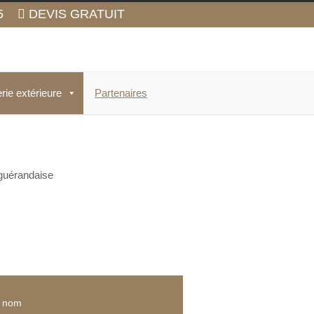
5
DEVIS GRATUIT
rie extérieure
Partenaires
 guérandaise
e nom