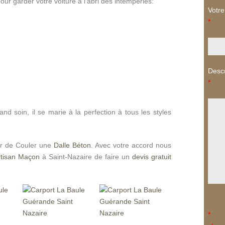
our garder votre voiture à l’abri des intempéries:
Votre 
*
Descr
*
and soin, il se marie à la perfection à tous les styles
er de Couler une
Dalle Béton
. Avec votre accord nous
rtisan Maçon
à Saint-Nazaire de faire un
devis gratuit
*