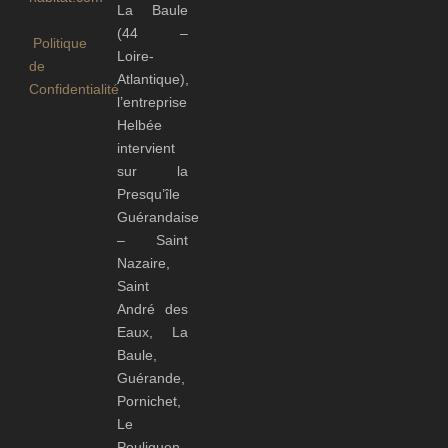
La Baule
(44 –
Politique
Loire-
de
Atlantique),
Confidentialité
l’entreprise
Helbée
intervient
sur la
Presqu’île
Guérandaise
– Saint
Nazaire,
Saint
André des
Eaux, La
Baule,
Guérande,
Pornichet,
Le
Pouliguen,