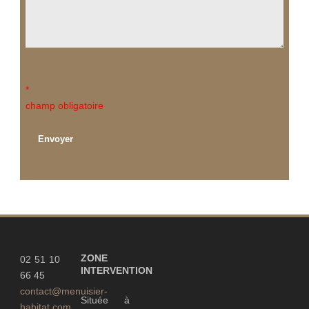
*
champ obligatoire
ZONE
02 51 10
INTERVENTION
66 45
contact@menuisier-
Située à
habitat.com