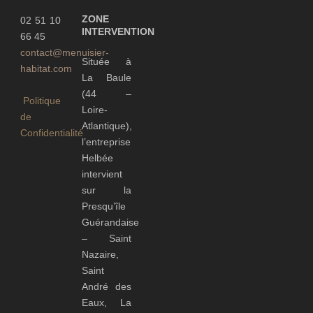
ZONE
02 51 10
INTERVENTION
66 45
contact@menuisier-
Située à
habitat.com
La Baule
(44 –
Politique
Loire-
de
Atlantique),
Confidentialité
l’entreprise
Helbée
intervient
sur la
Presqu’île
Guérandaise
– Saint
Nazaire,
Saint
André des
Eaux, La