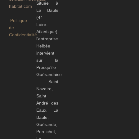
Située à
habitat.com
La Baule
(44 –
Politique
Loire-
de
Atlantique),
Confidentialité
l’entreprise
Helbée
intervient
sur la
Presqu’île
Guérandaise
– Saint
Nazaire,
Saint
André des
Eaux, La
Baule,
Guérande,
Pornichet,
Le