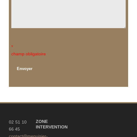
*
champ obligatoire
ZONE
02 51 10
INTERVENTION
66 45
contact@menuisier-