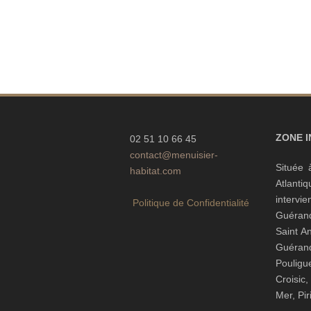
ZONE 
02 51 10 66 45
contact@menuisier-
Située 
habitat.com
Atlanti
interv
Politique de Confidentialité
Guéran
Saint A
Guéra
Pouli
Croisic
Mer, Pi