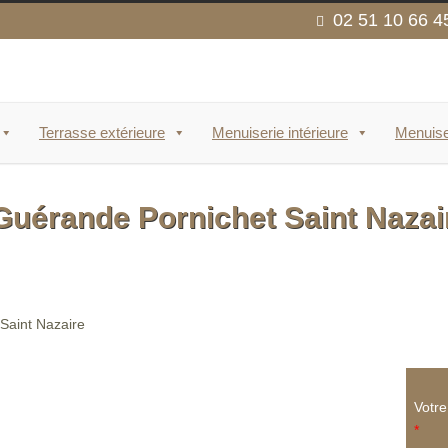
02 51 10 66 4
Terrasse extérieure
Menuiserie intérieure
Menuise
Guérande Pornichet Saint Nazai
Votr
*