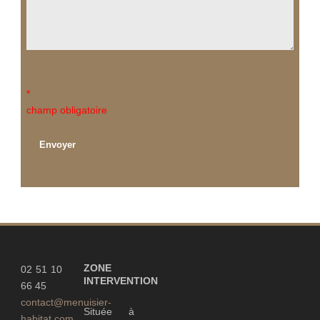
*
champ obligatoire
ZONE
02 51 10
INTERVENTION
66 45
contact@menuisier-
Située à
habitat.com