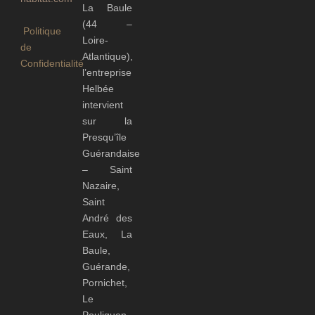
La Baule
(44 –
Politique
Loire-
de
Atlantique),
Confidentialité
l’entreprise
Helbée
intervient
sur la
Presqu’île
Guérandaise
– Saint
Nazaire,
Saint
André des
Eaux, La
Baule,
Guérande,
Pornichet,
Le
Pouliguen,