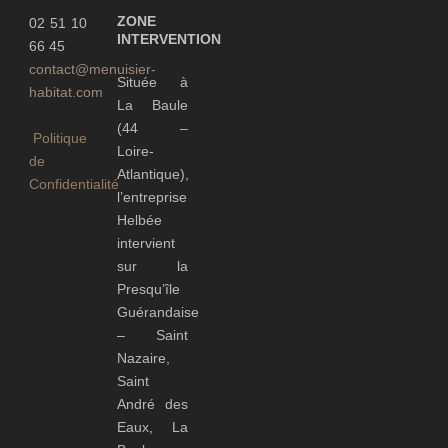
ZONE
02 51 10
INTERVENTION
66 45
contact@menuisier-
Située à
habitat.com
La Baule
(44 –
Politique
Loire-
de
Atlantique),
Confidentialité
l’entreprise
Helbée
intervient
sur la
Presqu’île
Guérandaise
– Saint
Nazaire,
Saint
André des
Eaux, La