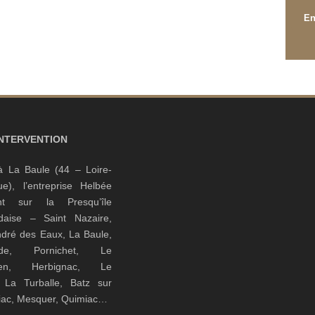
INTERVENTION
à La Baule (44 – Loire-
que), l’entreprise Helbée
ient sur la Presqu’île
daise – Saint Nazaire,
ndré des Eaux, La Baule,
nde, Pornichet, Le
guen, Herbignac, Le
, La Turballe, Batz sur
riac, Mesquer, Quimiac…