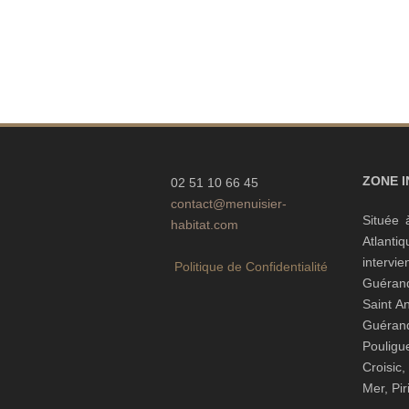
ZONE 
02 51 10 66 45
contact@menuisier-
Située 
habitat.com
Atlanti
interv
Politique de Confidentialité
Guéran
Saint A
Guéra
Pouli
Croisic
Mer, Pi