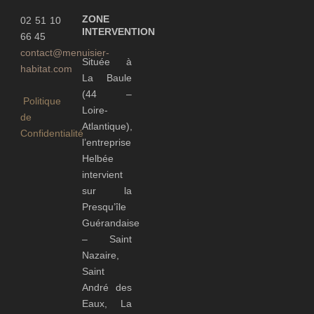
ZONE
02 51 10
INTERVENTION
66 45
contact@menuisier-
Située à
habitat.com
La Baule
(44 –
Politique
Loire-
de
Atlantique),
Confidentialité
l’entreprise
Helbée
intervient
sur la
Presqu’île
Guérandaise
– Saint
Nazaire,
Saint
André des
Eaux, La