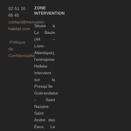
ZONE
02 51 10
INTERVENTION
66 45
contact@menuisier-
Située à
habitat.com
La Baule
(44 –
Politique
Loire-
de
Atlantique),
Confidentialité
l’entreprise
Helbée
intervient
sur la
Presqu’île
Guérandaise
– Saint
Nazaire,
Saint
André des
Eaux, La