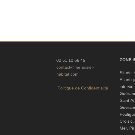
ZONE 
02 51 10 66 45
contact@menuisier-
Située 
habitat.com
Atlanti
interv
Politique de Confidentialité
Guéran
Saint A
Guéra
Pouli
Croisic
Mer, Pi