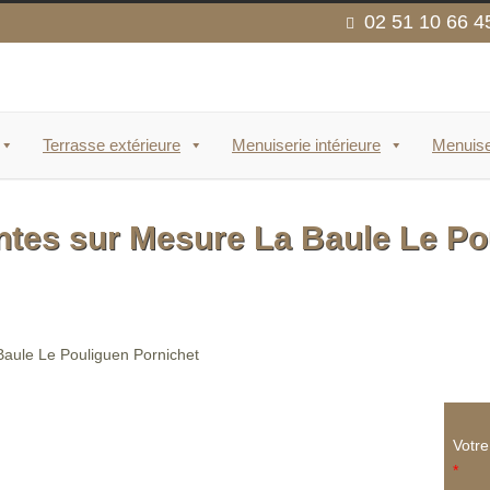
02 51 10 66 4
Terrasse extérieure
Menuiserie intérieure
Menuise
tes sur Mesure La Baule Le Po
Votr
*