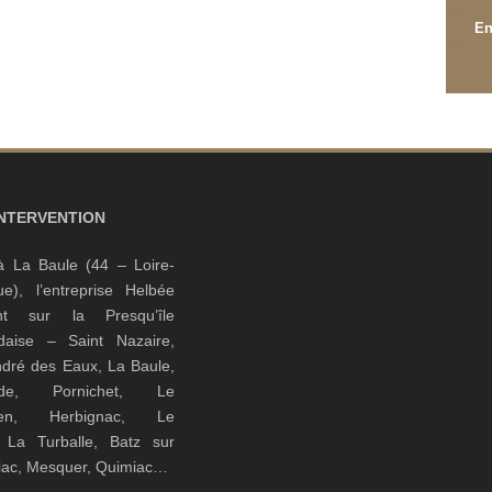
INTERVENTION
à La Baule (44 – Loire-
que), l’entreprise Helbée
ient sur la Presqu’île
daise – Saint Nazaire,
ndré des Eaux, La Baule,
nde, Pornichet, Le
guen, Herbignac, Le
, La Turballe, Batz sur
riac, Mesquer, Quimiac…