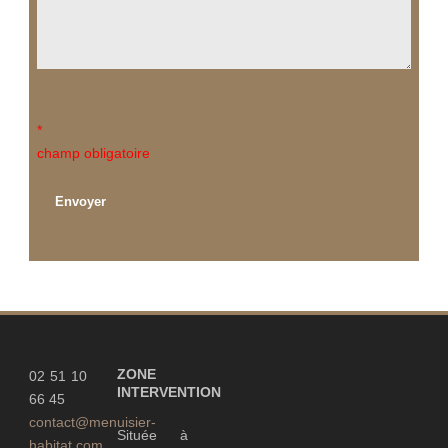
*
champ obligatoire
ZONE
02 51 10
INTERVENTION
66 45
contact@menuisier-
Située à
habitat.com