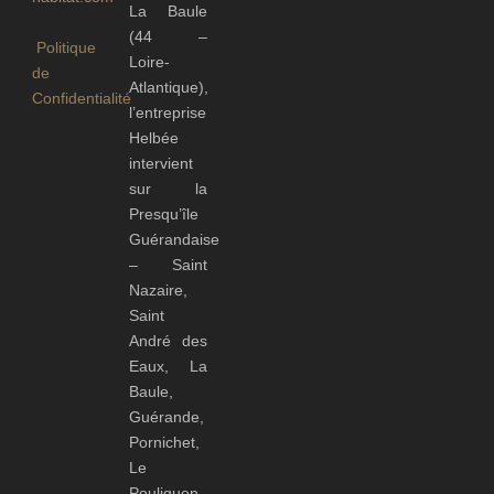
La Baule
(44 –
Politique
Loire-
de
Atlantique),
Confidentialité
l’entreprise
Helbée
intervient
sur la
Presqu’île
Guérandaise
– Saint
Nazaire,
Saint
André des
Eaux, La
Baule,
Guérande,
Pornichet,
Le
Pouliguen,