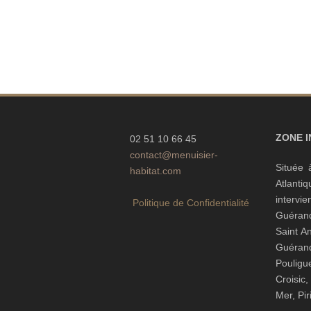
ZONE 
02 51 10 66 45
contact@menuisier-
Située 
habitat.com
Atlanti
interv
Politique de Confidentialité
Guéran
Saint A
Guéra
Pouli
Croisic
Mer, Pi