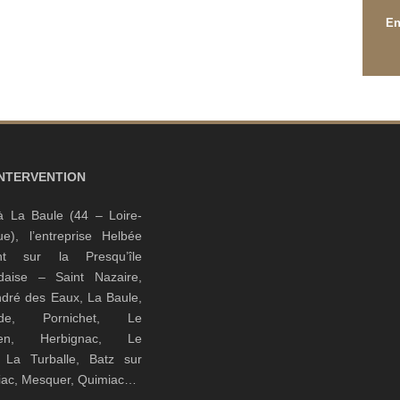
INTERVENTION
à La Baule (44 – Loire-
que), l’entreprise Helbée
ient sur la Presqu’île
daise – Saint Nazaire,
ndré des Eaux, La Baule,
nde, Pornichet, Le
guen, Herbignac, Le
, La Turballe, Batz sur
riac, Mesquer, Quimiac…