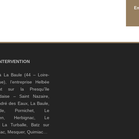
INTERVENTION
à La Baule (44 – Loire-
que), l’entreprise Helbée
ient sur la Presqu’île
daise – Saint Nazaire,
ndré des Eaux, La Baule,
nde, Pornichet, Le
guen, Herbignac, Le
, La Turballe, Batz sur
riac, Mesquer, Quimiac…