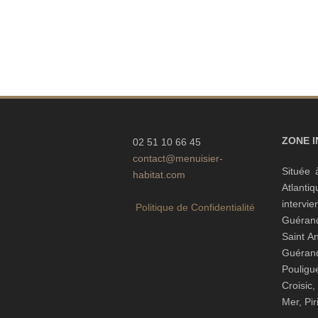
ZONE 
02 51 10 66 45
contact@menuisier-
Située 
habitat.com
Atlanti
interv
Politique de Confidentialité
Guéran
Saint A
Guéra
Pouli
Croisic
Mer, Pi