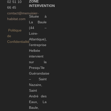
ZONE
02 51 10
INTERVENTION
66 45
contact@menuisier-
Située à
habitat.com
La Baule
(44 –
Politique
Loire-
de
Atlantique),
Confidentialité
l’entreprise
Helbée
intervient
sur la
Presqu’île
Guérandaise
– Saint
Nazaire,
Saint
André des
Eaux, La
Baule,