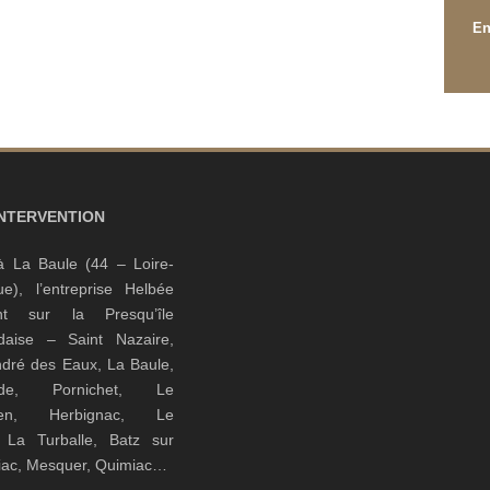
INTERVENTION
à La Baule (44 – Loire-
que), l’entreprise Helbée
ient sur la Presqu’île
daise – Saint Nazaire,
ndré des Eaux, La Baule,
nde, Pornichet, Le
guen, Herbignac, Le
, La Turballe, Batz sur
riac, Mesquer, Quimiac…