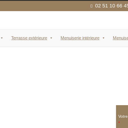
02 51 10 66 4
Terrasse extérieure
Menuiserie intérieure
Menuise
Votr
*