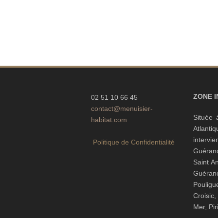
ZONE 
02 51 10 66 45
contact@menuisier-
Située 
habitat.com
Atlanti
interv
Politique de Confidentialité
Guéran
Saint A
Guéra
Pouli
Croisic
Mer, Pi