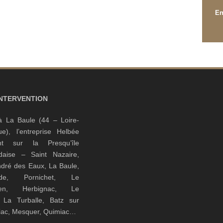
INTERVENTION
à La Baule (44 – Loire-
que), l’entreprise Helbée
ient sur la Presqu’île
daise – Saint Nazaire,
ndré des Eaux, La Baule,
nde, Pornichet, Le
guen, Herbignac, Le
, La Turballe, Batz sur
riac, Mesquer, Quimiac…