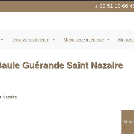
02 51 10 66 4
Terrasse extérieure
Menuiserie intérieure
Menuise
Baule Guérande Saint Nazaire
Votr
*