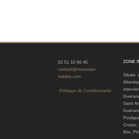
ZONE 
02 51 10 66 45
contact@menuisier-
Située 
habitat.com
Atlanti
interv
Politique de Confidentialité
Guéran
Saint A
Guéra
Pouli
Croisic
Mer, Pi