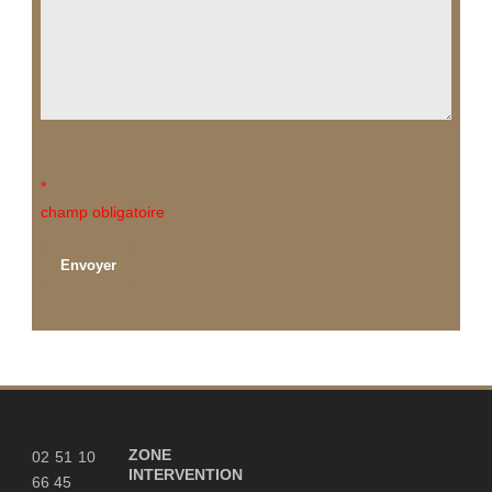
*
champ obligatoire
ZONE
02 51 10
INTERVENTION
66 45