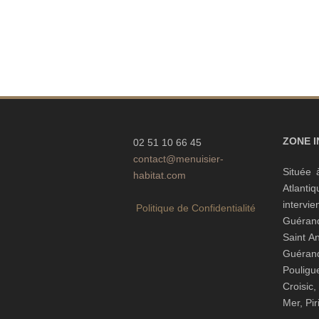
ZONE 
02 51 10 66 45
contact@menuisier-
Située 
habitat.com
Atlanti
interv
Politique de Confidentialité
Guéran
Saint A
Guéra
Pouli
Croisic
Mer, Pi