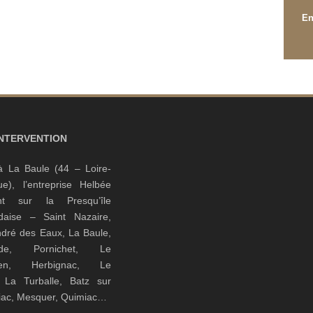
INTERVENTION
à La Baule (44 – Loire-
que), l’entreprise Helbée
ient sur la Presqu’île
daise – Saint Nazaire,
ndré des Eaux, La Baule,
nde, Pornichet, Le
guen, Herbignac, Le
, La Turballe, Batz sur
riac, Mesquer, Quimiac…